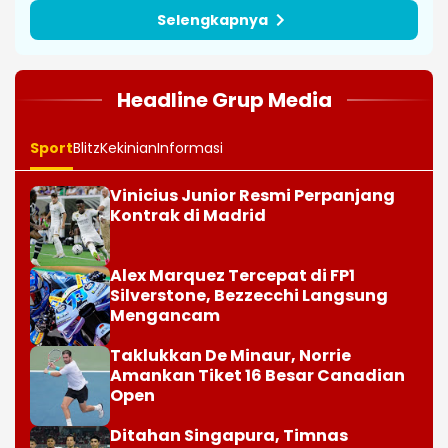
Selengkapnya
Headline Grup Media
Sport
Blitz
Kekinian
Informasi
Vinicius Junior Resmi Perpanjang
Kontrak di Madrid
Alex Marquez Tercepat di FP1
Silverstone, Bezzecchi Langsung
Mengancam
Taklukkan De Minaur, Norrie
Amankan Tiket 16 Besar Canadian
Open
Ditahan Singapura, Timnas