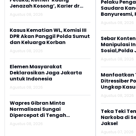
Pelaku Peng
Jenazah Kosong’, Karier dr
Saudara Kan
Beni di RSUD Ruteng Berakhir
Banyuresmi, 
Agustus 08, 2026
Amankan Ter
Agustus 08, 2026
dari 24 Jam
Kasus Kematian WL, Komisi III
DPR Akan Panggil Polda Sumut
Sebar Konten
dan Keluarga Korban
Manipulasi I
Sosial,Polda
Agustus 08, 2026
Dua Pria
Agustus 08, 2026
Elemen Masyarakat
Deklarasikan Jaga Jakarta
Manfaatkan T
untuk Indonesia
Ditressiber P
Ungkap Kasu
Agustus 08, 2026
Kebencian
Agustus 08, 2026
Wapres Gibran Minta
Normalisasi Sungai
Teka Teki Te
Dipercepat di Tengah
Narkoba di S
Pemulihan Pascabencana
Jaksel
Agustus 08, 2026
Agustus 07, 2026