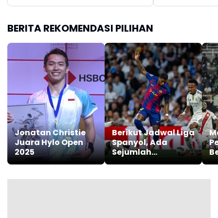
BERITA REKOMENDASI PILIHAN
Jonatan Christie
Berikut Jadwal Liga
Ma
Juara Hylo Open
Spanyol, Ada
P
2025
Sejumlah
B
Pertandingan
K
Bakal Seru
S