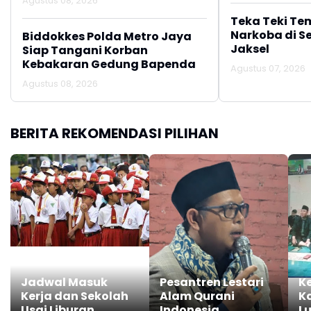
Agustus 08, 2026
Teka Teki Te
Narkoba di S
Biddokkes Polda Metro Jaya
Jaksel
Siap Tangani Korban
Kebakaran Gedung Bapenda
Agustus 07, 2026
Agustus 08, 2026
BERITA REKOMENDASI PILIHAN
Jadwal Masuk
Pesantren Lestari
K
Kerja dan Sekolah
Alam Qurani
K
Usai Liburan
Indonesia
L