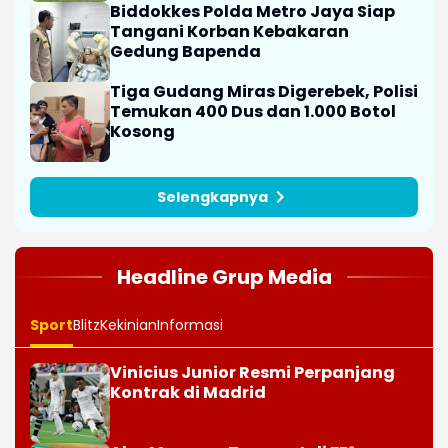
Biddokkes Polda Metro Jaya Siap
Tangani Korban Kebakaran
Gedung Bapenda
Tiga Gudang Miras Digerebek, Polisi
Temukan 400 Dus dan 1.000 Botol
Kosong
Selengkapnya
Headline Grup Media
Sport
Blitz
Kekinian
Informasi
Vinicius Junior Resmi Perpanjang
Kontrak di Madrid