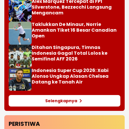
Alex Marquez Tercepat di FP1
Silverstone, Bezzecchi Langsung
Mengancam
Taklukkan De Minaur, Norrie
Amankan Tiket 16 Besar Canadian
Open
Ditahan Singapura, Timnas
Indonesia Gagal Total Lolos ke
Semifinal AFF 2026
Indonesia Super Cup 2026: Xabi
Alonso Ungkap Alasan Chelsea
Datang ke Tanah Air
Selengkapnya
PERISTIWA