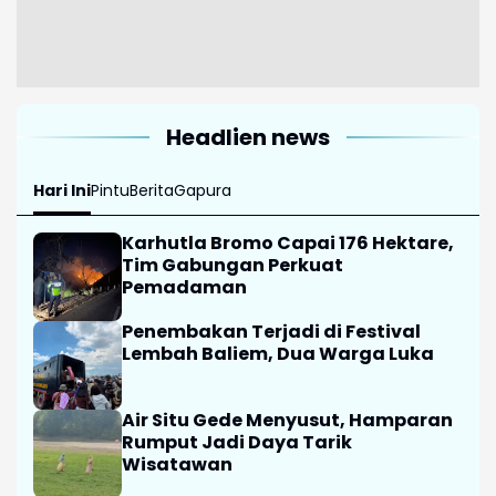
Headlien news
Hari Ini
Pintu
Berita
Gapura
Karhutla Bromo Capai 176 Hektare,
Tim Gabungan Perkuat
Pemadaman
Penembakan Terjadi di Festival
Lembah Baliem, Dua Warga Luka
Air Situ Gede Menyusut, Hamparan
Rumput Jadi Daya Tarik
Wisatawan