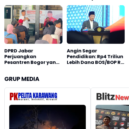
Targetkan
Sekolah Dasar Di
Masyarakat Miskin
Tasikmalaya
DPRD Jabar
Angin Segar
Perjuangkan
Pendidikan: Rp4 Triliun
Pesantren Bogor yang
Lebih Dana BOS/BOP RA
Memiliki IMB
Untuk Madrasah Siap
Meluncur
GRUP MEDIA