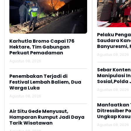
Pelaku Peng
Saudara Kan
Karhutla Bromo Capai 176
Banyuresmi, 
Hektare, Tim Gabungan
Amankan Ter
Perkuat Pemadaman
Agustus 08, 2026
dari 24 Jam
Agustus 08, 2026
Sebar Konten
Manipulasi I
Penembakan Terjadi di
Sosial,Polda
Festival Lembah Baliem, Dua
Dua Pria
Warga Luka
Agustus 08, 2026
Agustus 08, 2026
Manfaatkan T
Ditressiber P
Air Situ Gede Menyusut,
Ungkap Kasu
Hamparan Rumput Jadi Daya
Kebencian
Tarik Wisatawan
Agustus 08, 2026