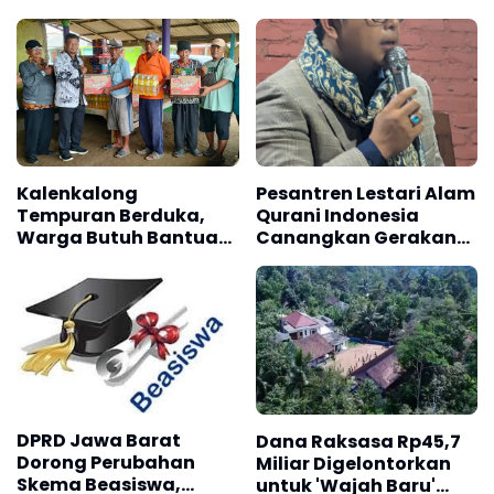
Kalenkalong
Pesantren Lestari Alam
Tempuran Berduka,
Qurani Indonesia
Warga Butuh Bantuan
Canangkan Gerakan
Matrial Akibat Rumah
“Wibawa Nusantara”
Hancur," Terima Kasih
PGRI Kecamatan
Tempuran"
DPRD Jawa Barat
Dana Raksasa Rp45,7
Dorong Perubahan
Miliar Digelontorkan
Skema Beasiswa,
untuk 'Wajah Baru'