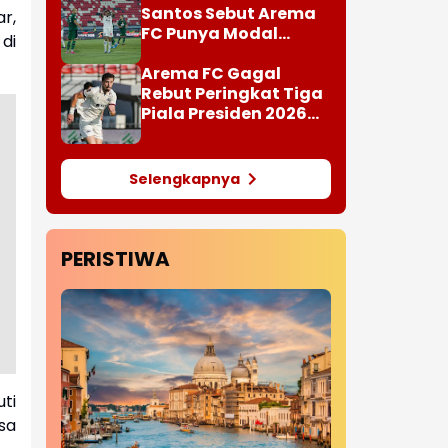
Santos Sebut Arema
r,
FC Punya Modal
di
Penting Hadapi Super
League
Arema FC Gagal
Rebut Peringkat Tiga
Piala Presiden 2026
Setelah Kalah 1-3 dari
Persija Jakarta
Selengkapnya
PERISTIWA
ti
sa