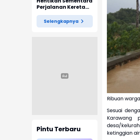
Indramayu
Hentikan Sementara
Perjalanan Kereta
Pascagempa
Pangandaran
Selengkapnya
Ribuan warga
Sesuai deng
Karawang p
desa/kelur
Pintu Terbaru
ketinggian ai