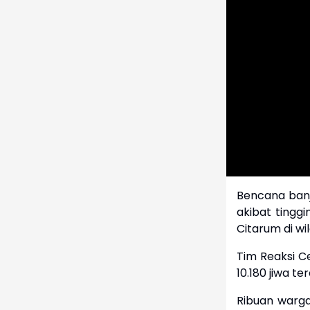
Bencana banji
akibat tingg
Citarum di w
Tim Reaksi C
10.180 jiwa t
Ribuan warg