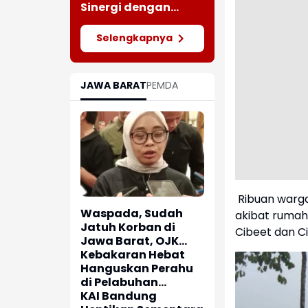
Meluas
Sinergi dengan
Insan Pers Melalui
Silaturahmi
Selengkapnya
Bersama Media
JAWA BARAT
PEMDA
Ribuan warg
Waspada, Sudah
akibat rumah
Jatuh Korban di
Cibeet dan C
Jawa Barat, OJK
dan Polisi Ungkap
Kebakaran Hebat
Dugaan Penipuan
Hanguskan Perahu
Modus Titip Limit
di Pelabuhan
Paylater
Karangsong
KAI Bandung