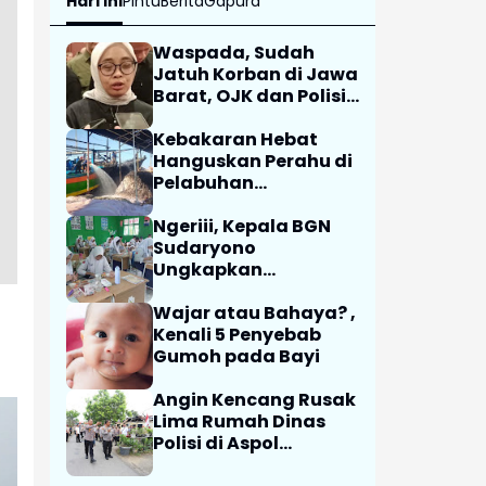
Hari Ini
Pintu
Berita
Gapura
Waspada, Sudah
Jatuh Korban di Jawa
Barat, OJK dan Polisi
Ungkap Dugaan
Penipuan Modus Titip
Kebakaran Hebat
Limit Paylater
Hanguskan Perahu di
Pelabuhan
Karangsong
Indramayu
Ngeriii, Kepala BGN
Sudaryono
Ungkapkan
Diketemukan Ada 6
Juta Data Ganda
Wajar atau Bahaya? ,
Siswa Penerima MBG
Kenali 5 Penyebab
Gumoh pada Bayi
Angin Kencang Rusak
Lima Rumah Dinas
Polisi di Aspol
Lamteumen