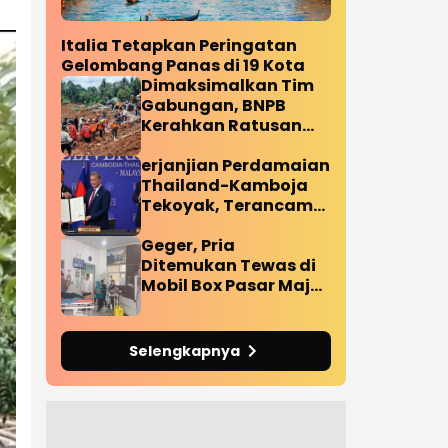
Italia Tetapkan Peringatan
Gelombang Panas di 19 Kota
Dimaksimalkan Tim
Gabungan, BNPB
Kerahkan Ratusan
Personil Tangani
Korban Longsor
erjanjian Perdamaian
Cilacap
Thailand-Kamboja
Tekoyak, Terancam
Bubar Pasca Ledakan
Ranjau Darat
Geger, Pria
Diperbatasan
Ditemukan Tewas di
Mobil Box Pasar Maja
Majalengka
Selengkapnya