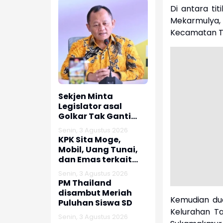
Di antara tit
Mekarmulya
Kecamatan T
Sekjen Minta
Legislator asal
Golkar Tak Ganti
Nomor HP usai Jadi
Senin, 3 Agustus 2026
Dewan
KPK Sita Moge,
Mobil, Uang Tunai,
dan Emas terkait
Kasus Korupsi
Senin, 3 Agustus 2026
Bupati Pemalang
PM Thailand
disambut Meriah
Kemudian du
Puluhan Siswa SD
Kelurahan T
Senin, 3 Agustus 2026