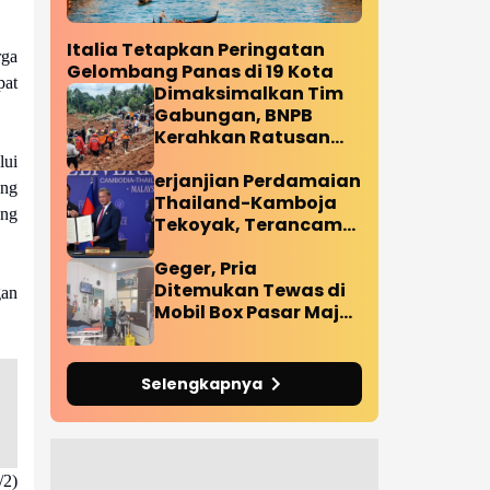
Italia Tetapkan Peringatan
rga
Gelombang Panas di 19 Kota
pat
Dimaksimalkan Tim
Gabungan, BNPB
Kerahkan Ratusan
Personil Tangani
lui
Korban Longsor
erjanjian Perdamaian
ang
Cilacap
Thailand-Kamboja
ang
Tekoyak, Terancam
Bubar Pasca Ledakan
Ranjau Darat
Geger, Pria
Diperbatasan
Ditemukan Tewas di
gan
Mobil Box Pasar Maja
Majalengka
Selengkapnya
/2)