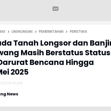
ANG
LINGKUNGAN
PEMERINTAHAN
PERISTIWA
a Tanah Longsor dan Banji
wang Masih Berstatus Status
Darurat Bencana Hingga
Mei 2025
025 | 16:05 WIB
ng News