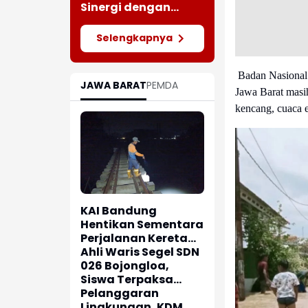
Meluas
Sinergi dengan
Insan Pers Melalui
Silaturahmi
Selengkapnya
Bersama Media
Badan Nasiona
JAWA BARAT
PEMDA
Jawa Barat masih
kencang, cuaca e
KAI Bandung
Hentikan Sementara
Perjalanan Kereta
Pascagempa
Ahli Waris Segel SDN
Pangandaran
026 Bojongloa,
Siswa Terpaksa
Belajar Jarak Jauh
Pelanggaran
Lingkungan, KDM