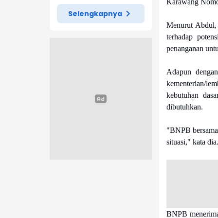
Karawang Nomor
Selengkapnya
Menurut Abdul, 
terhadap potens
penanganan untu
Adapun dengan 
kementerian/le
kebutuhan dasa
dibutuhkan.
"BNPB bersama p
situasi," kata dia
BNPB menerima 