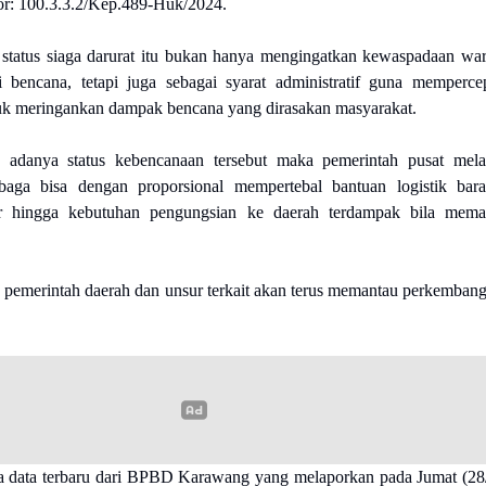
: 100.3.3.2/Kep.489-Huk/2024.
status siaga darurat itu bukan hanya mengingatkan kewaspadaan wa
i bencana, tetapi juga sebagai syarat administratif guna memperce
k meringankan dampak bencana yang dirasakan masyarakat.
adanya status kebencanaan tersebut maka pemerintah pusat mela
mbaga bisa dengan proporsional mempertebal bantuan logistik bar
r hingga kebutuhan pengungsian ke daerah terdampak bila mem
emerintah daerah dan unsur terkait akan terus memantau perkemban
.
data terbaru dari BPBD Karawang yang melaporkan pada Jumat (28