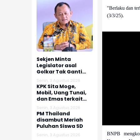
"Berlaku dan te
(3/3/25).
Sekjen Minta
Legislator asal
Golkar Tak Ganti
Nomor HP usai Jadi
Senin, 3 Agustus 2026
Dewan
KPK Sita Moge,
Mobil, Uang Tunai,
dan Emas terkait
Kasus Korupsi
Senin, 3 Agustus 2026
Bupati Pemalang
PM Thailand
disambut Meriah
Puluhan Siswa SD
BNPB mengkonf
Senin, 3 Agustus 2026