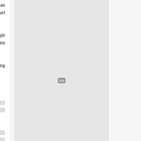
pan
ari
jir
tim
ang