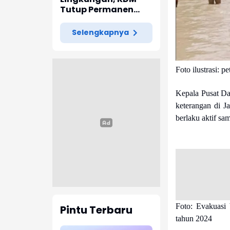
Tutup Permanen
Lima Tambang Batu
Kapur di Cipatat
Selengkapnya
Foto ilustrasi:
Kepala Pusat D
keterangan di J
berlaku aktif s
Foto: Evakuasi
Pintu Terbaru
tahun 2024