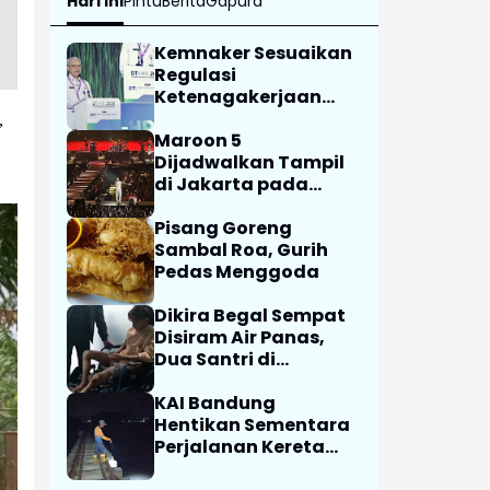
Hari Ini
Pintu
Berita
Gapura
Kemnaker Sesuaikan
Regulasi
Ketenagakerjaan
Hadapi Dinamika
,
Dunia Kerja
Maroon 5
Dijadwalkan Tampil
di Jakarta pada
Februari 2027
Pisang Goreng
Sambal Roa, Gurih
Pedas Menggoda
Dikira Begal Sempat
Disiram Air Panas,
Dua Santri di
Karawang Terluka
Akibat Aksi Oknum
KAI Bandung
Linmas
Hentikan Sementara
Perjalanan Kereta
Pascagempa