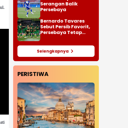
Serangan Balik
ul.
Persebaya
Bernardo Tavares
Sebut Persib Favorit,
Persebaya Tetap
Bidik Gelar
Selengkapnya
PERISTIWA
ati