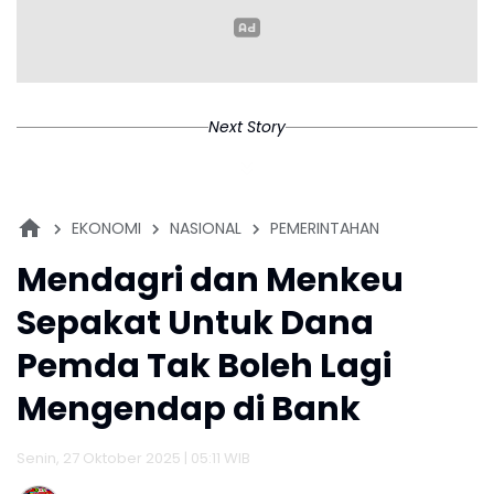
2026 untuk PT Bandara Internasional Jawa Barat
(BIJB). Tambahan modal tersebut akan digunakan
guna memenuhi regulasi dan memperluas
pengembangan rute penerbangan agar bandara
tetap beroperasi secara berkelanjutan.(*)
Next Story
EKONOMI
NASIONAL
PEMERINTAHAN
Mendagri dan Menkeu
Sepakat Untuk Dana
Pemda Tak Boleh Lagi
Mengendap di Bank
Senin, 27 Oktober 2025 | 05:11 WIB