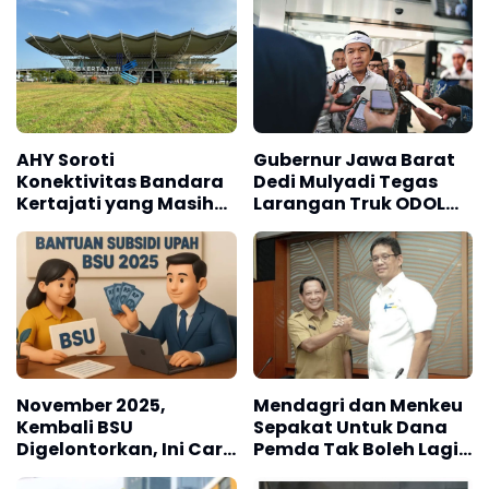
AHY Soroti
Gubernur Jawa Barat
Konektivitas Bandara
Dedi Mulyadi Tegas
Kertajati yang Masih
Larangan Truk ODOL
Terbatas
Berlaku Mulai Januari
2026
November 2025,
Mendagri dan Menkeu
Kembali BSU
Sepakat Untuk Dana
Digelontorkan, Ini Cara
Pemda Tak Boleh Lagi
dan Syarat
Mengendap di Bank