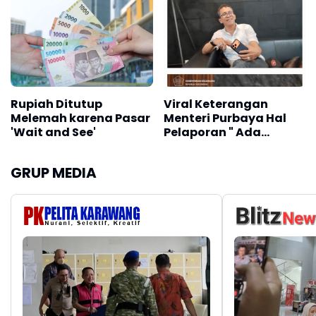
Penerimanya
Rupiah Ditutup
Viral Keterangan
Melemah karena Pasar
Menteri Purbaya Hal
'Wait and See'
Pelaporan " Ada
Kemplangan Pajak " di
Karawang, Askun
GRUP MEDIA
Sayangkan Sikap KPP
Pratama, Begini
Kronologisnya