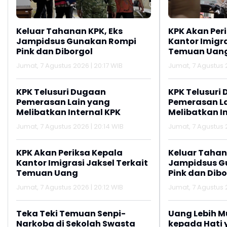
Keluar Tahanan KPK, Eks
KPK Akan Per
Jampidsus Gunakan Rompi
Kantor Imigra
Pink dan Diborgol
Temuan Uan
Jumat, 7 Agustus 2026 | 20:17 WIB
Jumat, 7 Agustus 
KPK Telusuri Dugaan
KPK Telusuri
Pemerasan Lain yang
Pemerasan L
Melibatkan Internal KPK
Melibatkan I
Jumat, 7 Agustus 2026 | 20:14 WIB
Jumat, 7 Agustus 
KPK Akan Periksa Kepala
Keluar Tahan
Kantor Imigrasi Jaksel Terkait
Jampidsus G
Temuan Uang
Pink dan Dibo
Jumat, 7 Agustus 2026 | 20:12 WIB
Jumat, 7 Agustus 
Teka Teki Temuan Senpi-
Uang Lebih 
Narkoba di Sekolah Swasta
kepada Hati