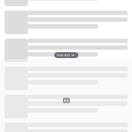
“Tujuan kita sama, dana daerah jangan mengendap
di bank, tetapi segera dibelanjakan untuk
masyarakat,” ujar Tito, dikutip Senin, 27 Oktober
2025.
Ia menekankan, percepatan realisasi belanja daerah
penting agar roda ekonomi di tingkat lokal dapat
terus berputar.
Hide Ads