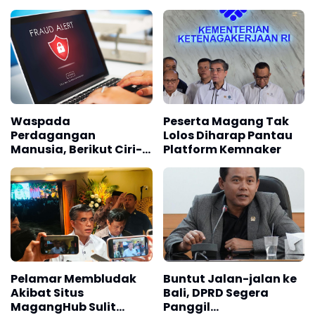
Magang
Warga Sekitar
Waspada
Peserta Magang Tak
Perdagangan
Lolos Diharap Pantau
Manusia, Berikut Ciri-
Platform Kemnaker
Ciri Lowongan Kerja
Palsu
Pelamar Membludak
Buntut Jalan-jalan ke
Akibat Situs
Bali, DPRD Segera
MagangHub Sulit
Panggil