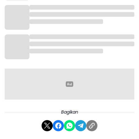
Polrestabes Bandung, Senin (3/11/2025).
Terkait motif, Budi menjelaskan berdasarkan
keterangan para tersangka, mereka kesal kepada
adiknya lantaran kerap pulang larut malam dalam
keadaan mabuk. Kekesalan mereka memuncak saat
hari kejadian dimana para tersangka lepas kendali.
Bagikan