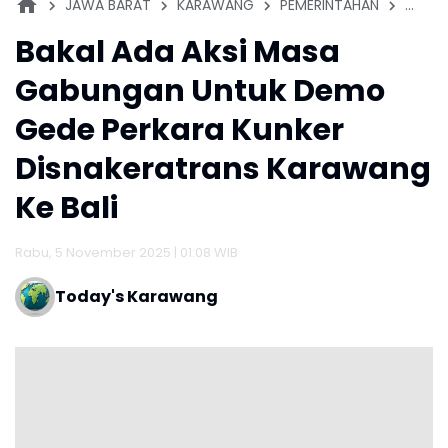
JAWA BARAT
KARAWANG
PEMERINTAHAN
PERIS
Bakal Ada Aksi Masa
Gabungan Untuk Demo
Gede Perkara Kunker
Disnakeratrans Karawang
Ke Bali
Rabu, 5 November 2025 | 01:08 WIB
Today's Karawang