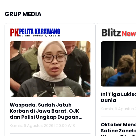
Diakses, Begini
Disnaskertrans
Tanggapan Menaker
Kabupaten Karawang
GRUP MEDIA
Ini Tiga Lukis
Dunia
Waspada, Sudah Jatuh
Kamis, 6 Agustus 2
Korban di Jawa Barat, OJK
dan Polisi Ungkap Dugaan
Penipuan Modus Titip Limit
Oktober Men
Kamis, 6 Agustus 2026 | 20:00 WIB
Paylater
Satine Zanet