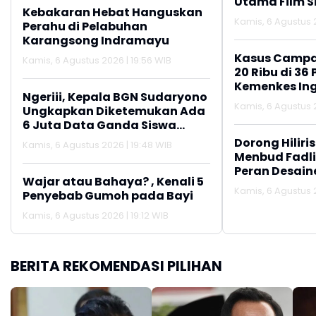
Utama Film Si
Kebakaran Hebat Hanguskan
Kamis, 6 Agustus 2
Perahu di Pelabuhan
Karangsong Indramayu
Kasus Campa
Kamis, 6 Agustus 2026 | 19:56 WIB
20 Ribu di 36 
Kemenkes In
Ngeriii, Kepala BGN Sudaryono
Pentingnya I
Kamis, 6 Agustus 2
Ungkapkan Diketemukan Ada
Lanjutan
6 Juta Data Ganda Siswa
Penerima MBG
Dorong Hiliri
Kamis, 6 Agustus 2026 | 19:48 WIB
Menbud Fadli
Peran Desain
Wajar atau Bahaya? , Kenali 5
Wastra ke P
Kamis, 6 Agustus 2
Penyebab Gumoh pada Bayi
Kamis, 6 Agustus 2026 | 19:12 WIB
BERITA REKOMENDASI PILIHAN