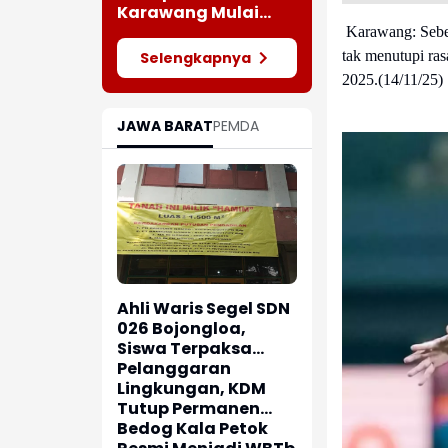
Karawang Mulai
Bagikan Modul
Karawang: Sebe
Gratis
tak menutupi ra
Selengkapnya
2025.(14/11/25)
JAWA BARAT
PEMDA
Ahli Waris Segel SDN
026 Bojongloa,
Siswa Terpaksa
Belajar Jarak Jauh
Pelanggaran
Lingkungan, KDM
Tutup Permanen
Lima Tambang Batu
Bedog Kala Petok