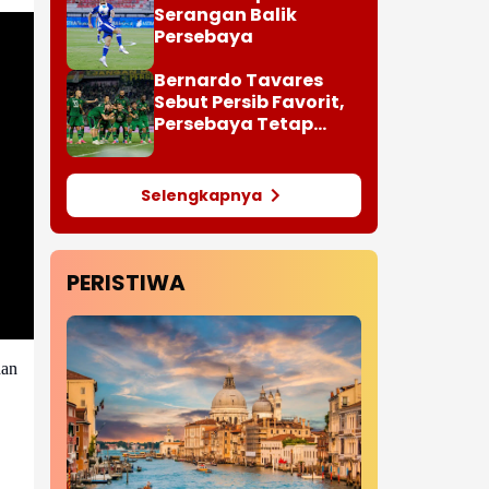
Serangan Balik
Persebaya
Bernardo Tavares
Sebut Persib Favorit,
Persebaya Tetap
Bidik Gelar
Selengkapnya
PERISTIWA
dan
.