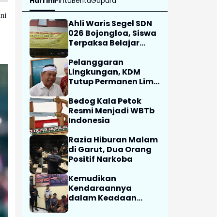
Hari Ini
Pintu
Berita
Gapura
ni
Ahli Waris Segel SDN
026 Bojongloa, Siswa
Terpaksa Belajar
Jarak Jauh
Pelanggaran
Lingkungan, KDM
Tutup Permanen Lima
Tambang Batu Kapur
di Cipatat
Bedog Kala Petok
Resmi Menjadi WBTb
Indonesia
Razia Hiburan Malam
di Garut, Dua Orang
Positif Narkoba
Kemudikan
Kendaraannya
dalam Keadaan
Mabuk, Sopir Angkot