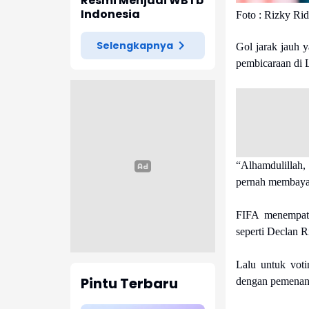
Kapur di Cipatat
Resmi Menjadi WBTb
Indonesia
Foto : Rizky Ri
Selengkapnya
Gol jarak jauh 
pembicaraan di 
“Alhamdulillah,
pernah membayan
FIFA menempatk
seperti Declan 
Lalu untuk voti
Pintu Terbaru
dengan pemenang