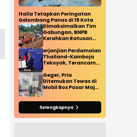
Italia Tetapkan Peringatan
Gelombang Panas di 19 Kota
Dimaksimalkan Tim
Gabungan, BNPB
Kerahkan Ratusan
Personil Tangani
Korban Longsor
erjanjian Perdamaian
Cilacap
Thailand-Kamboja
Tekoyak, Terancam
Bubar Pasca Ledakan
Ranjau Darat
Geger, Pria
Diperbatasan
Ditemukan Tewas di
Mobil Box Pasar Maja
Majalengka
Selengkapnya