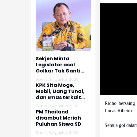
Sekjen Minta
Legislator asal
Golkar Tak Ganti
Nomor HP usai Jadi
Senin, 3 Agustus 2026
Dewan
KPK Sita Moge,
Mobil, Uang Tunai,
dan Emas terkait
Kasus Korupsi
Ridho bersaing 
Senin, 3 Agustus 2026
Bupati Pemalang
Lucas Ribeiro.
PM Thailand
disambut Meriah
Puluhan Siswa SD
Semua gol dalam
Senin, 3 Agustus 2026