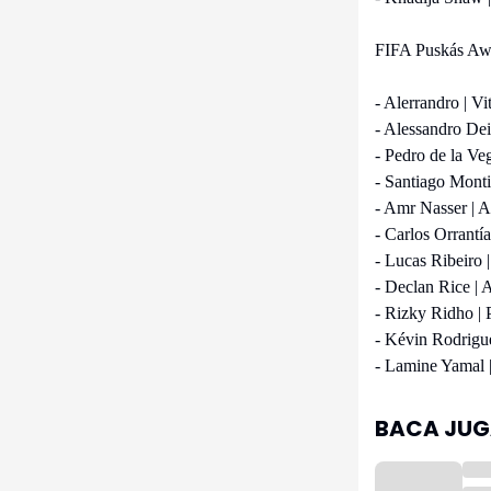
FIFA Puskás Aw
- Alerrandro | Vi
- Alessandro Dei
- Pedro de la Ve
- Santiago Monti
- Amr Nasser | A
- Carlos Orrantía
- Lucas Ribeiro
- Declan Rice | 
- Rizky Ridho | 
- Kévin Rodrigue
- Lamine Yamal |
BACA JUGA