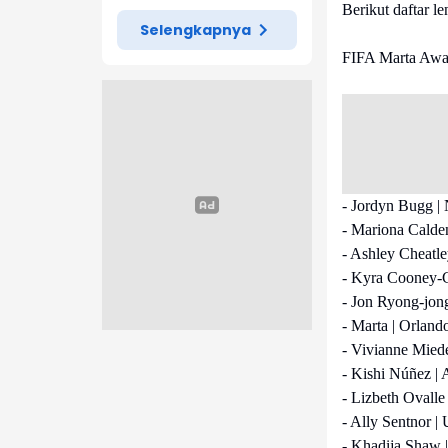
Berikut daftar 
Selengkapnya
FIFA Marta Awa
- Jordyn Bugg | 
- Mariona Calden
- Ashley Cheatle
- Kyra Cooney-C
- Jon Ryong-jon
- Marta | Orland
- Vivianne Miede
- Kishi Núñez | 
- Lizbeth Ovalle
- Ally Sentnor |
- Khadija Shaw 