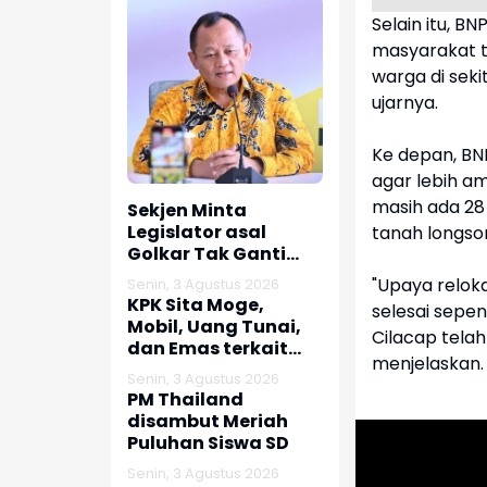
Selain itu, 
masyarakat t
warga di seki
ujarnya.
Ke depan, BNP
agar lebih a
masih ada 28
Sekjen Minta
Legislator asal
tanah longsor
Golkar Tak Ganti
Nomor HP usai Jadi
"Upaya relok
Senin, 3 Agustus 2026
Dewan
KPK Sita Moge,
selesai sepe
Mobil, Uang Tunai,
Cilacap telah
dan Emas terkait
menjelaskan.
Kasus Korupsi
Senin, 3 Agustus 2026
Bupati Pemalang
PM Thailand
disambut Meriah
Puluhan Siswa SD
Senin, 3 Agustus 2026