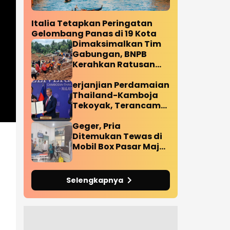
Italia Tetapkan Peringatan
Gelombang Panas di 19 Kota
Dimaksimalkan Tim
Gabungan, BNPB
Kerahkan Ratusan
Personil Tangani
Korban Longsor
erjanjian Perdamaian
Cilacap
Thailand-Kamboja
Tekoyak, Terancam
Bubar Pasca Ledakan
Ranjau Darat
Geger, Pria
Diperbatasan
Ditemukan Tewas di
Mobil Box Pasar Maja
Majalengka
Selengkapnya