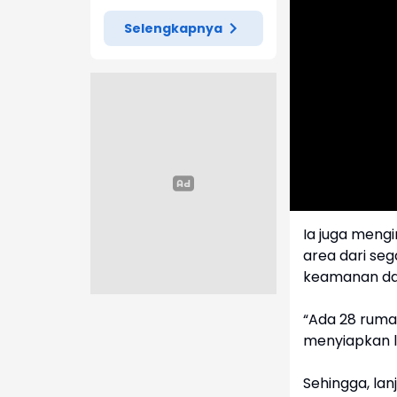
Selengkapnya
Ia juga meng
area dari seg
keamanan da
“Ada 28 rumah
menyiapkan lo
Sehingga, lanj