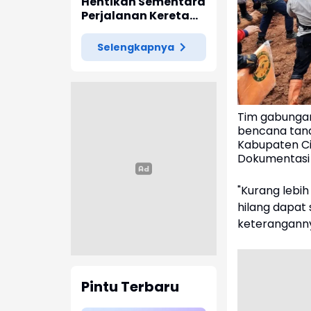
Indramayu
Hentikan Sementara
Perjalanan Kereta
Pascagempa
Pangandaran
Selengkapnya
Tim gabungan
bencana tana
Kabupaten Ci
Dokumentasi
"Kurang lebi
hilang dapat
keteranganny
Pintu Terbaru