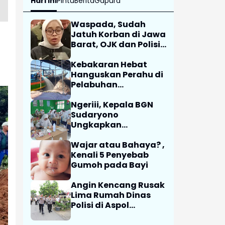
Hari Ini
Pintu
Berita
Gapura
Waspada, Sudah
Jatuh Korban di Jawa
Barat, OJK dan Polisi
Ungkap Dugaan
Penipuan Modus Titip
Kebakaran Hebat
Limit Paylater
Hanguskan Perahu di
Pelabuhan
Karangsong
Indramayu
Ngeriii, Kepala BGN
Sudaryono
Ungkapkan
Diketemukan Ada 6
Juta Data Ganda
Wajar atau Bahaya? ,
Siswa Penerima MBG
Kenali 5 Penyebab
Gumoh pada Bayi
Angin Kencang Rusak
Lima Rumah Dinas
Polisi di Aspol
Lamteumen