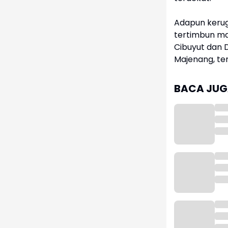
Adapun kerug
tertimbun ma
Cibuyut dan 
Majenang, te
BACA JUGA