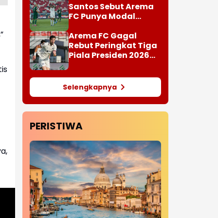
Santos Sebut Arema
FC Punya Modal
Penting Hadapi Super
”
League
Arema FC Gagal
Rebut Peringkat Tiga
Piala Presiden 2026
Setelah Kalah 1-3 dari
is
Persija Jakarta
Selengkapnya
PERISTIWA
a,