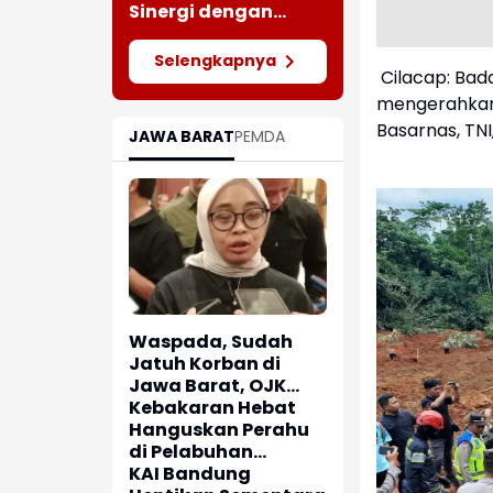
Meluas
Sinergi dengan
Insan Pers Melalui
Silaturahmi
Selengkapnya
Bersama Media
Cilacap: Bad
mengerahkan 
Basarnas, TNI
JAWA BARAT
PEMDA
Waspada, Sudah
Jatuh Korban di
Jawa Barat, OJK
dan Polisi Ungkap
Kebakaran Hebat
Dugaan Penipuan
Hanguskan Perahu
Modus Titip Limit
di Pelabuhan
Paylater
Karangsong
KAI Bandung