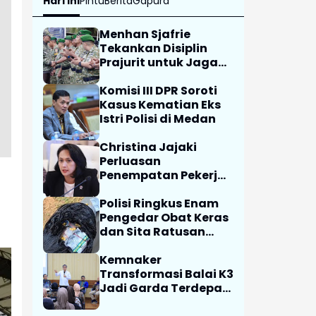
Hari Ini
Pintu
Berita
Gapura
Menhan Sjafrie
Tekankan Disiplin
Prajurit untuk Jaga
Kepercayaan Rakyat
Komisi III DPR Soroti
Kasus Kematian Eks
Istri Polisi di Medan
Christina Jajaki
Perluasan
Penempatan Pekerja
Migran ke Republik
Ceko
Polisi Ringkus Enam
Pengedar Obat Keras
dan Sita Ratusan
Butir Tramadol
Kemnaker
Transformasi Balai K3
Jadi Garda Terdepan
Pencegahan