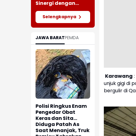
Meluas
Sinergi dengan
Insan Pers Melalui
Silaturahmi
Selengkapnya
Bersama Media
JAWA BARAT
PEMDA
Karawang
:
unjuk gigi di
bergulir di Q
Polisi Ringkus Enam
Pengedar Obat
Keras dan Sita
Ratusan Butir
Diduga Patah As
Tramadol
Saat Menanjak, Truk