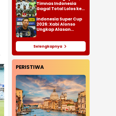
Timnas Indonesia
Gagal Total Lolos ke
Semifinal AFF 2026
Indonesia Super Cup
2026: Xabi Alonso
Ungkap Alasan
Chelsea Datang ke
Tanah Air
Selengkapnya
n
PERISTIWA