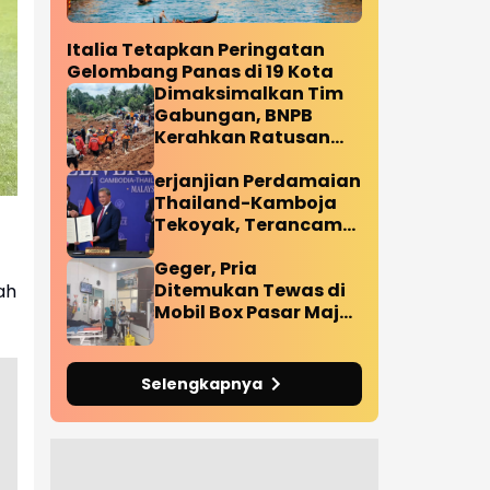
Italia Tetapkan Peringatan
Gelombang Panas di 19 Kota
Dimaksimalkan Tim
Gabungan, BNPB
Kerahkan Ratusan
Personil Tangani
Korban Longsor
erjanjian Perdamaian
Cilacap
Thailand-Kamboja
Tekoyak, Terancam
Bubar Pasca Ledakan
Ranjau Darat
Geger, Pria
Diperbatasan
Ditemukan Tewas di
ah
Mobil Box Pasar Maja
Majalengka
Selengkapnya