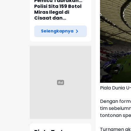
Pemicu Tabrakan
Beruntun Enam
Polisi Sita 159 Botol
Kendaraan di
Miras Ilegal di
Ciwidey Diselidiki
Cisaat dan
Polisi
Citamiang
Selengkapnya
Piala Dunia 
Dengan forma
tim sebelumn
tontonan spe
Turnamen aka