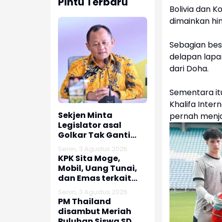
Pintu Terbaru
Bolivia dan K
dimainkan hi
Sebagian besa
delapan lapan
dari Doha.
Sementara itu
Khalifa Inte
Sekjen Minta
pernah menjad
Legislator asal
Golkar Tak Ganti
Nomor HP usai Jadi
Senin, 3 Agustus 2026
Dewan
KPK Sita Moge,
Mobil, Uang Tunai,
dan Emas terkait
Kasus Korupsi
Senin, 3 Agustus 2026
Bupati Pemalang
PM Thailand
disambut Meriah
Puluhan Siswa SD