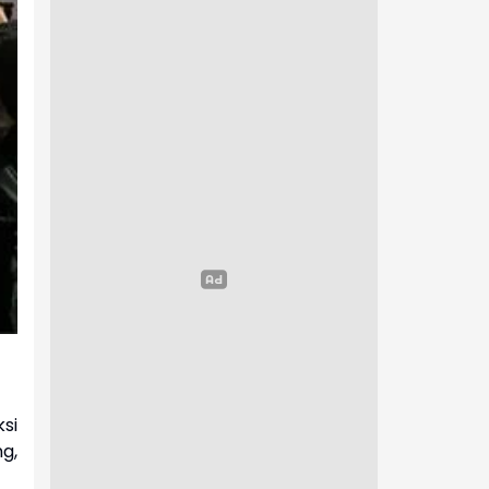
si
g,