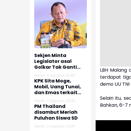
Sekjen Minta
Legislator asal
Golkar Tak Ganti
LBH Malang d
Nomor HP usai Jadi
Senin, 3 Agustus 2026
terdapat tig
Dewan
KPK Sita Moge,
demo UU TNI 
Mobil, Uang Tunai,
dan Emas terkait
Selain itu, 
Kasus Korupsi
Senin, 3 Agustus 2026
Bupati Pemalang
Bahkan, 6-7 m
PM Thailand
disambut Meriah
Puluhan Siswa SD
Senin, 3 Agustus 2026