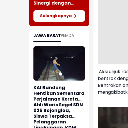
Meluas
Sinergi dengan
Insan Pers Melalui
Silaturahmi
Selengkapnya
Bersama Media
JAWA BARAT
PEMDA
Aksi unjuk r
bentrok deng
Bentrokan a
KAI Bandung
mengakibatka
Hentikan Sementara
Perjalanan Kereta
Pascagempa
Ahli Waris Segel SDN
Pangandaran
026 Bojongloa,
Siswa Terpaksa
Belajar Jarak Jauh
Pelanggaran
Lingkungan, KDM