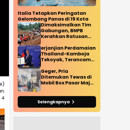
Italia Tetapkan Peringatan
Gelombang Panas di 19 Kota
Dimaksimalkan Tim
Gabungan, BNPB
Kerahkan Ratusan
Personil Tangani
Korban Longsor
erjanjian Perdamaian
Cilacap
Thailand-Kamboja
Tekoyak, Terancam
Bubar Pasca Ledakan
Ranjau Darat
Geger, Pria
Diperbatasan
Ditemukan Tewas di
Mobil Box Pasar Maja
e)
Majalengka
n.
 4
Selengkapnya