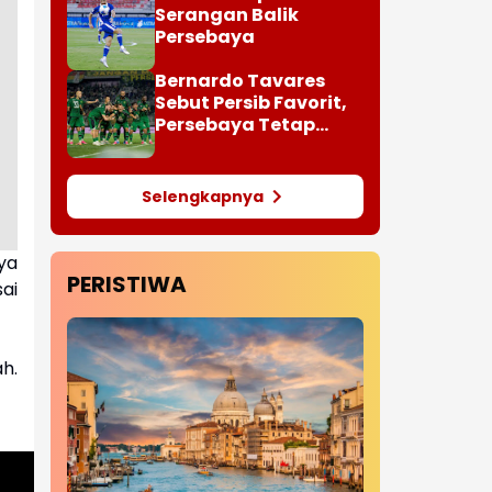
Serangan Balik
Persebaya
Bernardo Tavares
Sebut Persib Favorit,
Persebaya Tetap
Bidik Gelar
Selengkapnya
ya
PERISTIWA
ai
h.