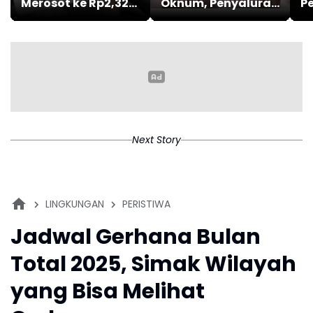
Merosot ke Rp2,327
Oknum, Penyaluran
P
Juta per Gram
Dana Tunjangan
K
Guru ASN Daerah
Next Story
LINGKUNGAN
PERISTIWA
Jadwal Gerhana Bulan
Total 2025, Simak Wilayah
yang Bisa Melihat