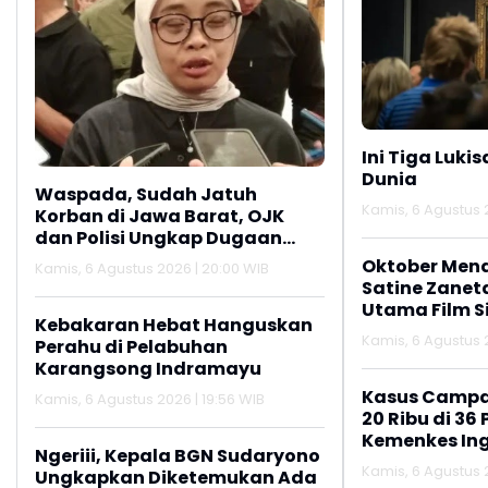
Ini Tiga Lukis
Dunia
Waspada, Sudah Jatuh
Kamis, 6 Agustus 2
Korban di Jawa Barat, OJK
dan Polisi Ungkap Dugaan
Penipuan Modus Titip Limit
Oktober Men
Kamis, 6 Agustus 2026 | 20:00 WIB
Paylater
Satine Zanet
Utama Film Si
Kebakaran Hebat Hanguskan
Kamis, 6 Agustus 2
Perahu di Pelabuhan
Karangsong Indramayu
Kasus Campa
Kamis, 6 Agustus 2026 | 19:56 WIB
20 Ribu di 36 
Kemenkes In
Ngeriii, Kepala BGN Sudaryono
Pentingnya I
Kamis, 6 Agustus 2
Ungkapkan Diketemukan Ada
Lanjutan