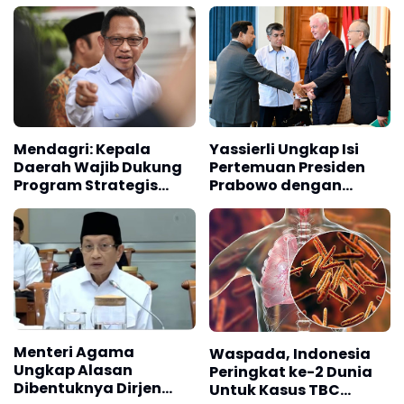
Mendagri: Kepala
Yassierli Ungkap Isi
Daerah Wajib Dukung
Pertemuan Presiden
Program Strategis
Prabowo dengan
Nasional, Ada Sanksi
Sekjen Konfederasi
Jika Abai
Buruh Internasional
Menteri Agama
Waspada, Indonesia
Ungkap Alasan
Peringkat ke-2 Dunia
Dibentuknya Dirjen
Untuk Kasus TBC