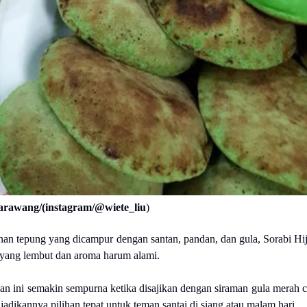
arawang/(instagram/@wiete_liu
)
onan tepung yang dicampur dengan santan, pandan, dan gula, Sorabi Hi
r yang lembut dan aroma harum alami.
an ini semakin sempurna ketika disajikan dengan siraman gula merah c
adikannya pilihan tepat untuk teman santai di siang atau malam hari.