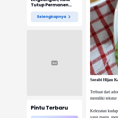
Tutup Permanen
Lima Tambang Batu
Kapur di Cipatat
Selengkapnya
Sorabi Hijau K
Terbuat dari ad
memiliki tekstu
Pintu Terbaru
Kelezatan kudap
yang manis, menj