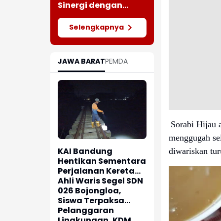
Meluas
Sinergi dengan
Insan Pers Melalui
Silaturahmi
Selengkapnya
Bersama Media
JAWA BARAT
PEMDA
Sorabi Hijau 
menggugah sele
KAI Bandung
diwariskan tur
Hentikan Sementara
Perjalanan Kereta
Pascagempa
Ahli Waris Segel SDN
Pangandaran
026 Bojongloa,
Siswa Terpaksa
Belajar Jarak Jauh
Pelanggaran
Lingkungan, KDM