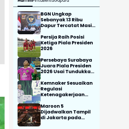
Hari Ini
Pintu
Berita
Gapura
BGN Ungkap
Sebanyak 13 Ribu
Dapur Tercatat Masih
Berada Dalam
Berbagai Tahapan
Persija Raih Posisi
Verifikasi dan Belum
Ketiga Piala Presiden
Seluruhnya Siap
2026
Beroperasi
Persebaya Surabaya
Juara Piala Presiden
2026 Usai Tundukkan
Persib Bandung Lewat
Adu Penalti
Kemnaker Sesuaikan
Regulasi
Ketenagakerjaan
Hadapi Dinamika
Dunia Kerja
Maroon 5
Dijadwalkan Tampil
di Jakarta pada
Februari 2027