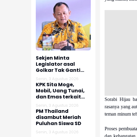
Sekjen Minta
Legislator asal
Golkar Tak Ganti
Nomor HP usai Jadi
Senin, 3 Agustus 2026
Dewan
KPK Sita Moge,
Mobil, Uang Tunai,
dan Emas terkait
Sorabi Hijau b
Kasus Korupsi
Senin, 3 Agustus 2026
rasanya yang au
Bupati Pemalang
PM Thailand
teman minum teh 
disambut Meriah
Puluhan Siswa SD
Proses pembuata
Senin, 3 Agustus 2026
dan kehangatan 