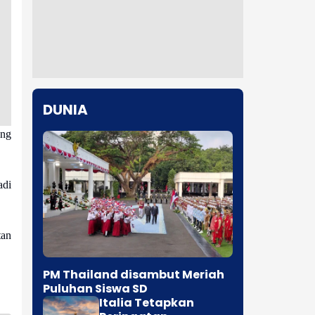
DUNIA
ang
adi
tan
PM Thailand disambut Meriah
Puluhan Siswa SD
Italia Tetapkan