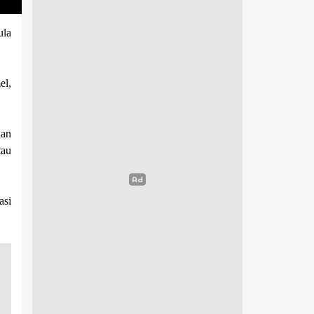
ula
el,
aan
tau
asi