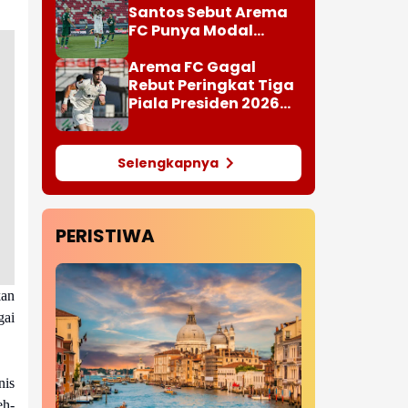
Santos Sebut Arema
FC Punya Modal
Penting Hadapi Super
League
Arema FC Gagal
Rebut Peringkat Tiga
Piala Presiden 2026
Setelah Kalah 1-3 dari
Persija Jakarta
Selengkapnya
PERISTIWA
kan
gai
nis
eh-