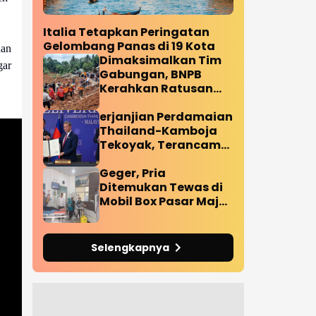
Italia Tetapkan Peringatan
Gelombang Panas di 19 Kota
dan
Dimaksimalkan Tim
gar
Gabungan, BNPB
Kerahkan Ratusan
Personil Tangani
Korban Longsor
erjanjian Perdamaian
Cilacap
Thailand-Kamboja
Tekoyak, Terancam
Bubar Pasca Ledakan
Ranjau Darat
Geger, Pria
Diperbatasan
Ditemukan Tewas di
Mobil Box Pasar Maja
Majalengka
Selengkapnya