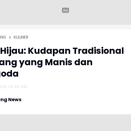
ANG
KULINER
 Hijau: Kudapan Tradisional
ang yang Manis dan
goda
025 | 15:46 WIB
ng News