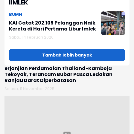
IIMLEK
BUMN
KAI Catat 202.105 Pelanggan Naik
Kereta di Hari Pertama Libur Imlek
Sabtu, 14 Februari 2026
Tambah lebih banyak
n
erjanjian Perdamaian Thailand-Kamboja
G
Tekoyak, Terancam Bubar Pasca Ledakan
M
Ranjau Darat Diperbatasan
Se
Selasa, 11 November 2025