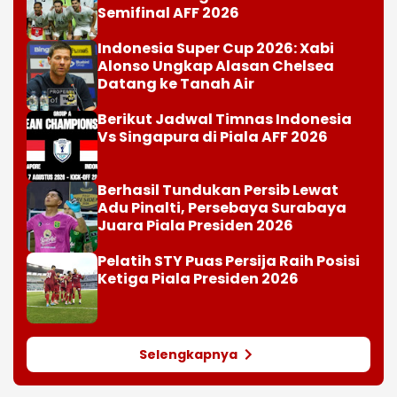
Semifinal AFF 2026
Indonesia Super Cup 2026: Xabi
Alonso Ungkap Alasan Chelsea
Datang ke Tanah Air
Berikut Jadwal Timnas Indonesia
Vs Singapura di Piala AFF 2026
Berhasil Tundukan Persib Lewat
Adu Pinalti, Persebaya Surabaya
Juara Piala Presiden 2026
Pelatih STY Puas Persija Raih Posisi
Ketiga Piala Presiden 2026
Selengkapnya