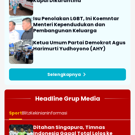
Kapal Dikarantina
Isu Penolakan LGBT, Ini Koemntar
Menteri Kependudukan dan
Pembangunan Keluarga
Ketua Umum Partai Demokrat Agus
Harimurti Yudhoyono (AHY)
Selengkapnya
Headline Grup Media
Sport
Blitz
Kekinian
Informasi
Ditahan Singapura, Timnas
Indonesia Gagal Total Lolos ke