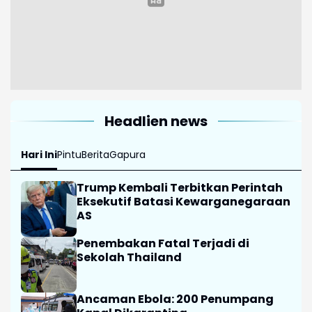
Headlien news
Hari Ini
Pintu
Berita
Gapura
Trump Kembali Terbitkan Perintah
Eksekutif Batasi Kewarganegaraan
AS
Penembakan Fatal Terjadi di
Sekolah Thailand
Ancaman Ebola: 200 Penumpang